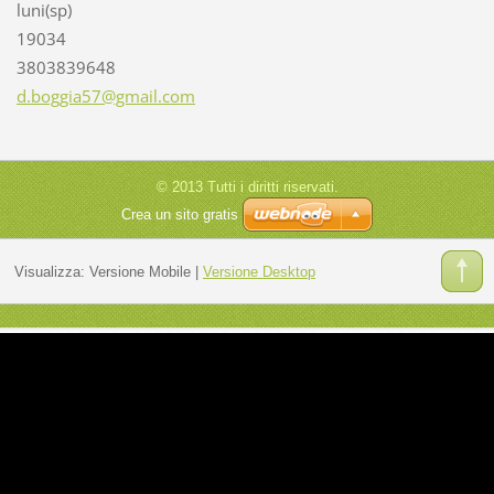
luni(sp)
19034
3803839648
d.boggia
57@gmail
.com
© 2013 Tutti i diritti riservati.
Crea un sito gratis
Visualizza:
Versione Mobile
|
Versione Desktop